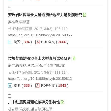
变质岩区深埋长大隧道初始地应力场反演研究
黄祥嘉,李相慧
长江科学院院报. 2017, 34(3): 106-110.
https://doi.org/10.11988/ckyyb.20150955
摘要
(
394
)
PDF全文
(
2000
)
垃圾焚烧炉渣混合土大型直剪试验研究
范广,肖衡林,马强,王盼,崔孟雷,胡庆文
长江科学院院报. 2017, 34(3): 111-114.
https://doi.org/10.11988/ckyyb.20150812
摘要
(
336
)
PDF全文
(
1943
)
川中红层泥岩颗粒破碎分形特性
胡云鹏,冯文凯,谢吉尊,孙立军