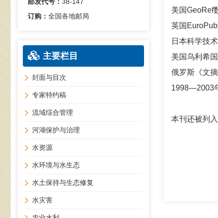
邮发代号：
38-147
美国GeoRe
订购：
全国各地邮局
英国EuroPu
日本科学技术
主要栏目
美国乌利希国
俄罗斯《文摘
封面与目次
1998—200
专家特约稿
流域综合管理
本刊还被列入
河湖保护与治理
水资源
水环境与水生态
水土保持与生态修复
水灾害
农业水利