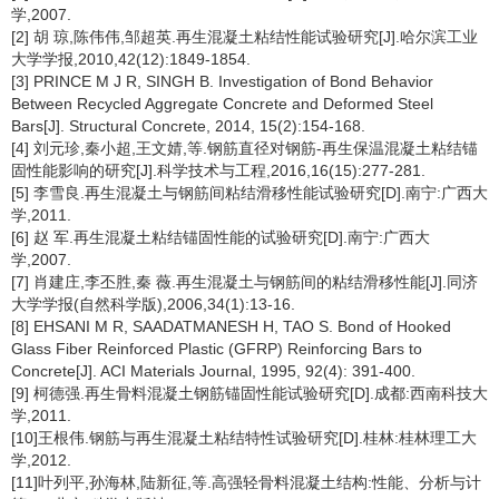
学,2007.
[2] 胡 琼,陈伟伟,邹超英.再生混凝土粘结性能试验研究[J].哈尔滨工业
大学学报,2010,42(12):1849-1854.
[3] PRINCE M J R, SINGH B. Investigation of Bond Behavior
Between Recycled Aggregate Concrete and Deformed Steel
Bars[J]. Structural Concrete, 2014, 15(2):154-168.
[4] 刘元珍,秦小超,王文婧,等.钢筋直径对钢筋-再生保温混凝土粘结锚
固性能影响的研究[J].科学技术与工程,2016,16(15):277-281.
[5] 李雪良.再生混凝土与钢筋间粘结滑移性能试验研究[D].南宁:广西大
学,2011.
[6] 赵 军.再生混凝土粘结锚固性能的试验研究[D].南宁:广西大
学,2007.
[7] 肖建庄,李丕胜,秦 薇.再生混凝土与钢筋间的粘结滑移性能[J].同济
大学学报(自然科学版),2006,34(1):13-16.
[8] EHSANI M R, SAADATMANESH H, TAO S. Bond of Hooked
Glass Fiber Reinforced Plastic (GFRP) Reinforcing Bars to
Concrete[J]. ACI Materials Journal, 1995, 92(4): 391-400.
[9] 柯德强.再生骨料混凝土钢筋锚固性能试验研究[D].成都:西南科技大
学,2011.
[10]王根伟.钢筋与再生混凝土粘结特性试验研究[D].桂林:桂林理工大
学,2012.
[11]叶列平,孙海林,陆新征,等.高强轻骨料混凝土结构:性能、分析与计