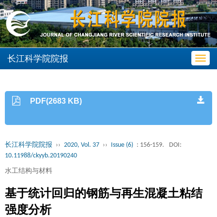
长江科学院院报
Toggl
navig
PDF(2683 KB)
长江科学院院报
››
2020, Vol. 37
››
Issue (6)
: 156-159.
DOI:
10.11988/ckyyb.20190240
水工结构与材料
基于统计回归的钢筋与再生混凝土粘结
强度分析