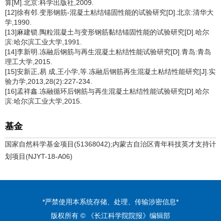
算[M].北京:科学出版社,2009.
[12]徐有邻.变形钢筋-混凝土粘结锚固性能的试验研究[D].北京:清华大
学,1990.
[13]麻建锁.陶粒混凝土与变形钢筋黏结锚固性能的试验研究[D].哈尔
滨:哈尔滨工业大学,1991.
[14]李新明.冻融后钢筋与再生混凝土粘结性能试验研究[D].青岛:青岛
理工大学,2015.
[15]安新正,易 成,王小学,等.冻融后钢筋再生混凝土粘结性能研究[J].实
验力学,2013,28(2):227-234.
[16]孟祥鑫.冻融循环后钢筋与再生混凝土粘结性能试验研究[D].哈尔
滨:哈尔滨工业大学,2015.
基金
国家自然科学基金项目(51368042);内蒙古自治区青年科技英才支持计
划项目(NJYT-18-A06)
*严禁使用本系统存储、处理、传输涉密信息*
版权所有 © 《长江科学院院报》编辑部