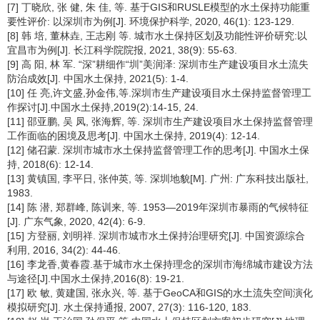
[7] 丁晓欣, 张 健, 朱 佳, 等. 基于GIS和RUSLE模型的水土保持功能重
要性评价: 以深圳市为例[J]. 环境保护科学, 2020, 46(1): 123-129.
[8] 韩 培, 董林垚, 王志刚 等. 城市水土保持区划及功能性评价研究:以
宜昌市为例[J]. 长江科学院院报, 2021, 38(9): 55-63.
[9] 高 阳, 林 军. “深”耕细作“圳”美润泽: 深圳市生产建设项目水土流失
防治成效[J]. 中国水土保持, 2021(5): 1-4.
[10] 任 亮,许文盛,孙金伟,等.深圳市生产建设项目水土保持监督管理工
作探讨[J].中国水土保持,2019(2):14-15, 24.
[11] 邵亚鹏, 吴 凤, 张海辉, 等. 深圳市生产建设项目水土保持监督管理
工作面临的困境及思考[J]. 中国水土保持, 2019(4): 12-14.
[12] 储召蒙. 深圳市城市水土保持监督管理工作的思考[J]. 中国水土保
持, 2018(6): 12-14.
[13] 黄镇国, 李平日, 张仲英, 等. 深圳地貌[M]. 广州: 广东科技出版社,
1983.
[14] 陈 潜, 郑群峰, 陈训来, 等. 1953—2019年深圳市暴雨的气候特征
[J]. 广东气象, 2020, 42(4): 6-9.
[15] 方登丽, 刘明祥. 深圳市城市水土保持治理研究[J]. 中国资源综合
利用, 2016, 34(2): 44-46.
[16] 李龙香,黄春霞.基于城市水土保持理念的深圳市海绵城市建设方法
与途径[J].中国水土保持,2016(8): 19-21.
[17] 欧 敏, 黄建国, 张永兴, 等. 基于GeoCA和GIS的水土流失空间演化
模拟研究[J]. 水土保持通报, 2007, 27(3): 116-120, 183.