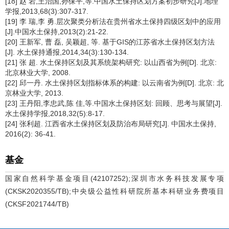
[18] 赵 岩,王治国,孙保平,等.中国水土保持区划方案初步研究[J].地理
学报,2013,68(3):307-317.
[19] 李 瑞,李 勇.层次聚类分析法在贵州省水土保持四级区划中的应用
[J].中国水土保持,2013(2):21-22.
[20] 王新军, 曹 磊, 吴颖超, 等. 基于GIS的江苏省水土保持区划方法
[J]. 水土保持通报,2014,34(3):130-134.
[21] 张 超. 水土保持区划及其系统架构研究: 以山西省为例[D]. 北京:
北京林业大学, 2008.
[22] 邱一丹. 水土保持区划指标体系的构建: 以云南省为例[D]. 北京: 北
京林业大学, 2013.
[23] 王丹阳,李忠武,陈 佳,等.中国水土保持区划: 回顾、思考与展望[J].
水土保持学报,2018,32(5):8-17.
[24] 张利超. 江西省水土保持区划及防治布局研究[J]. 中国水土保持,
2016(2): 36-41.
基金
国家自然科学基金项目(42107252);深圳市水务科技发展专项
(CKSK2020355/TB);中央级公益性科研院所基本科研业务费项目
(CKSF2021744/TB)