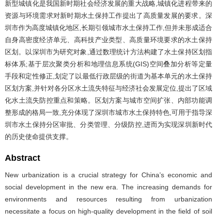
新型城镇化是我国新时期社会经济发展的重大战略,城镇化进程带来的
资源与环境需求对新时期水土保持工作提出了高质量发展的要求。深
圳市作为高度城镇化地区,长期引领城市水土保持工作,但并未形成适合
自身高密度经济单元、高科技产业类型、高质量环境要求的水土保持
区划。以深圳市为研究对象,通过数理统计方法构建了水土保持区划指
标体系;基于层次聚类分析和地理信息系统(GIS)空间叠加分析等定量
手段和定性修正,划定了以最低行政层级的街道为基本单元的水土保持
区划方案,并针对各分区水土流失特征与经济社会发展定位,提出了区域
化水土流失防控重点和策略。区划方案与城市空间扩张、内部功能调
整形成的格局一致,充分体现了深圳市城市水土保持特色,可用于指导深
圳市水土保持分区审批、分类管理、分级防控,进而为实现深圳新时代
的历史使命提供支撑。
Abstract
New urbanization is a crucial strategy for China’s economic and
social development in the new era. The increasing demands for
environments and resources resulting from urbanization
necessitate a focus on high-quality development in the field of soil