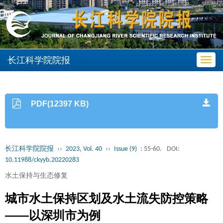
长江科学院院报
Toggl
navig
PDF(12397 KB)
长江科学院院报
››
2023, Vol. 40
››
Issue (9)
: 55-60.
DOI:
10.11988/ckyyb.20220283
水土保持与生态修复
城市水土保持区划及水土流失防控策略
——以深圳市为例