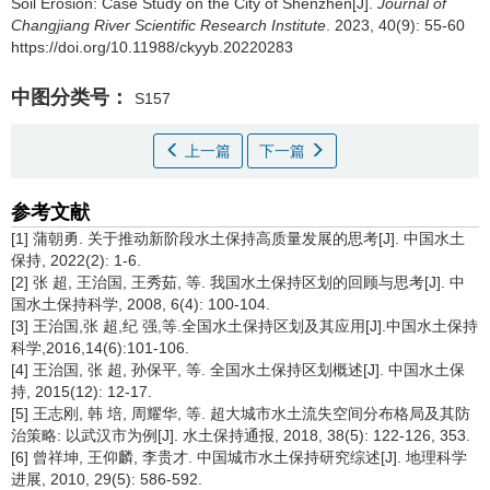
Soil Erosion: Case Study on the City of Shenzhen[J].
Journal of
Changjiang River Scientific Research Institute
. 2023, 40(9): 55-60
https://doi.org/10.11988/ckyyb.20220283
中图分类号：
S157
上一篇
下一篇
参考文献
[1] 蒲朝勇. 关于推动新阶段水土保持高质量发展的思考[J]. 中国水土
保持, 2022(2): 1-6.
[2] 张 超, 王治国, 王秀茹, 等. 我国水土保持区划的回顾与思考[J]. 中
国水土保持科学, 2008, 6(4): 100-104.
[3] 王治国,张 超,纪 强,等.全国水土保持区划及其应用[J].中国水土保持
科学,2016,14(6):101-106.
[4] 王治国, 张 超, 孙保平, 等. 全国水土保持区划概述[J]. 中国水土保
持, 2015(12): 12-17.
[5] 王志刚, 韩 培, 周耀华, 等. 超大城市水土流失空间分布格局及其防
治策略: 以武汉市为例[J]. 水土保持通报, 2018, 38(5): 122-126, 353.
[6] 曾祥坤, 王仰麟, 李贵才. 中国城市水土保持研究综述[J]. 地理科学
进展, 2010, 29(5): 586-592.