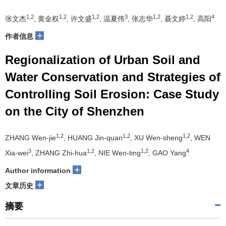
1,2
1,2
1,2
3
1,2
1,2
4
张文杰
, 黄金权
, 许文盛
, 温夏伟
, 张志华
, 聂文婷
, 高阳
+
作者信息
Regionalization of Urban Soil and
Water Conservation and Strategies of
Controlling Soil Erosion: Case Study
on the City of Shenzhen
1,2
1,2
1,2
ZHANG Wen-jie
, HUANG Jin-quan
, XU Wen-sheng
, WEN
3
1,2
1,2
4
Xia-wei
, ZHANG Zhi-hua
, NIE Wen-ting
, GAO Yang
+
Author information
+
文章历史
摘要