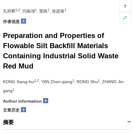
1,2
1
1
1
孔祥辉
, 闫振强
, 荣殊
, 张进港
+
作者信息
Preparation and Properties of
Flowable Silt Backfill Materials
Containing Industrial Solid Waste
Red Mud
1,2
1
1
KONG Xiang-hui
, YAN Zhen-qiang
, RONG Shu
, ZHANG Jin-
1
gang
+
Author information
+
文章历史
摘要