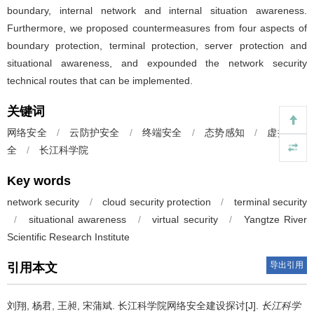
boundary, internal network and internal situation awareness.
Furthermore, we proposed countermeasures from four aspects of
boundary protection, terminal protection, server protection and
situational awareness, and expounded the network security
technical routes that can be implemented.
关键词
网络安全
/
云防护安全
/
终端安全
/
态势感知
/
虚拟化安
全
/
长江科学院
Key words
network security
/
cloud security protection
/
terminal security
/
situational awareness
/
virtual security
/
Yangtze River
Scientific Research Institute
导出引用
引用本文
刘翔, 杨君, 王昶, 宋蒲斌.
长江科学院网络安全建设探讨[J].
长江科学