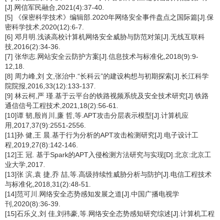
[J].网信军民融合,2021(4):37-40.
[5] 《保密科学技术》编辑部.2020年网络安全事件盘点之国际篇[J].保
密科学技术,2020(12):6-7.
[6] 邓月明.浅谈高校计算机网络安全威胁与防范对策[J].无线互联科
技,2016(2):34-36.
[7] 张华志.网站安全云防护方案[J].信息技术与标准化,2018(9):9-
12,18.
[8] 周力峰,刘 文,张治中.“长科云”的建设构想与初期探索[J].长江科学
院院报,2016,33(12):133-137.
[9] 林云柯,严 瑾.基于云平台的铁路视频系统及安全技术研究[J].铁路
通信信号工程技术,2021,18(2):56-61.
[10]谭 韧,殷肖川,廉 哲,等.APT攻击分层表示模型[J].计算机应
用,2017,37(9):2551-2556.
[11]孙 健,王 晨.基于行为分析的APT攻击检测研究[J].电子设计工
程,2019,27(8):142-146.
[12]王 冠. 基于Spark的APT入侵检测方法研究与实现[D].北京:北京工
业大学,2017.
[13]张 滨,袁 捷,乔 喆,等.高级持续性威胁分析与防护[J].电信工程技术
与标准化,2018,31(2):48-51.
[14]范可川.网络安全态势感知发展之道[J].中国广播电视学
刊,2020(8):36-39.
[15]石乐义,刘 佳,刘祎豪,等.网络安全态势感知研究综述[J].计算机工程