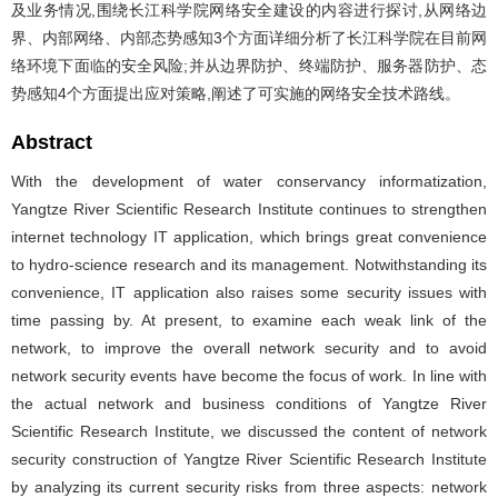
及业务情况,围绕长江科学院网络安全建设的内容进行探讨,从网络边
界、内部网络、内部态势感知3个方面详细分析了长江科学院在目前网
络环境下面临的安全风险;并从边界防护、终端防护、服务器防护、态
势感知4个方面提出应对策略,阐述了可实施的网络安全技术路线。
Abstract
With the development of water conservancy informatization,
Yangtze River Scientific Research Institute continues to strengthen
internet technology IT application, which brings great convenience
to hydro-science research and its management. Notwithstanding its
convenience, IT application also raises some security issues with
time passing by. At present, to examine each weak link of the
network, to improve the overall network security and to avoid
network security events have become the focus of work. In line with
the actual network and business conditions of Yangtze River
Scientific Research Institute, we discussed the content of network
security construction of Yangtze River Scientific Research Institute
by analyzing its current security risks from three aspects: network