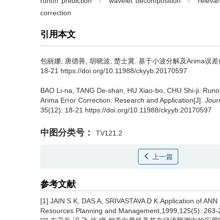
runoff prediction
/
wavelet decomposition
/
releva
correction
引用本文
包丽娜, 唐德善, 胡晓波, 楚士冀.
基于小波分解及Arima误差
18-21 https://doi.org/10.11988/ckyyb.20170597
BAO Li-na, TANG De-shan, HU Xiao-bo, CHU Shi-ji.
Runof
Arima Error Correction: Research and Application[J].
Jour
35(12): 18-21 https://doi.org/10.11988/ckyyb.20170597
中图分类号：
TV121.2
上一篇
参考文献
[1] JAIN S K, DAS A, SRIVASTAVA D K.Application of ANN f
Resources Planning and Management,1999,125(5): 263-