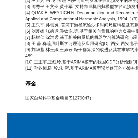
[2] 左卫兵,冯 飞,张 瞳.相关向量机及其在径流预测中的应用[J] .人
[3] 周秀平,王文圣,黄伟军. 支持向量机回归模型在径流预测中的应用[
[4] QUAK E, WEYRICH N. Decomposition and Reconstruction
Applied and Computational Harmonic Analysis, 1994, 1(3
[5] 王乐平,孙雪岚. 黄河下游径流输沙多时间尺度特征及其耦合分析[J
[6] 刘遵雄,张德运,孙钦东,等.基于相关向量机的电力负荷中期预测[J
[7] 杨树仁,沈洪远.基于相关向量机的机器学习算法研究与应用[J] 
[8] 王 晶.稀疏贝叶斯学习理论及应用研究[D] .西安:西安电子
[9] 刘华蓥,林玉娥,王淑云.粒子群算法的改进及其在求解约束优化问题
489.
[10] 王正宇,王红玲.基于ARIMA模型的我国GDP分析预测[J] .对外
[11] 孙冬梅,陈 玲,朱 靳.基于ARIMA模型误差修正的小波神经网
基金
国家自然科学基金项目(51279047)