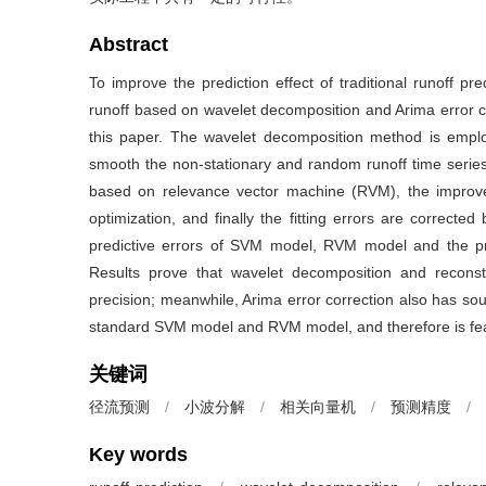
Abstract
To improve the prediction effect of traditional runoff pr
runoff based on wavelet decomposition and Arima error co
this paper. The wavelet decomposition method is empl
smooth the non-stationary and random runoff time series. 
based on relevance vector machine (RVM), the improved
optimization, and finally the fitting errors are correc
predictive errors of SVM model, RVM model and the p
Results prove that wavelet decomposition and reconstr
precision; meanwhile, Arima error correction also has sou
standard SVM model and RVM model, and therefore is feas
关键词
径流预测
/
小波分解
/
相关向量机
/
预测精度
/
Key words