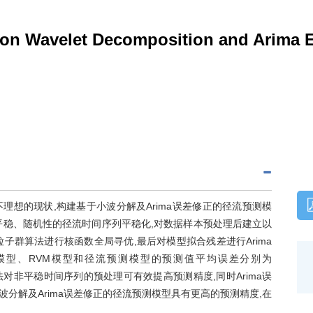
on Wavelet Decomposition and Arima E
想的现状,构建基于小波分解及Arima误差修正的径流预测模
平稳、随机性的径流时间序列平稳化,对数据样本预处理后建立以
粒子群算法进行核函数全局寻优,最后对模型拟合残差进行Arima
)模型、RVM模型和径流预测模型的预测值平均误差分别为
构方法对非平稳时间序列的预处理可有效提高预测精度,同时Arima误
波分解及Arima误差修正的径流预测模型具有更高的预测精度,在