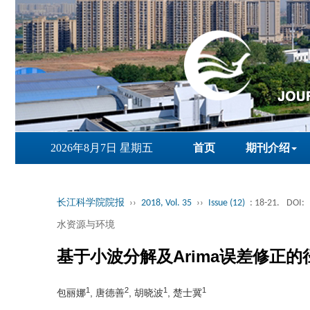
2026年8月7日 星期五
首页
期刊介绍
长江科学院院报
››
2018, Vol. 35
››
Issue (12)
: 18-21.
DOI:
水资源与环境
基于小波分解及Arima误差修正
1
2
1
1
包丽娜
, 唐德善
, 胡晓波
, 楚士冀