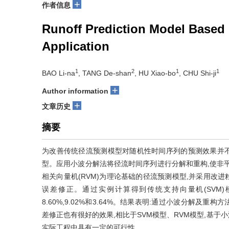
+
作者信息
Runoff Prediction Model Based 
Application
1
2
1
1
BAO Li-na
, TANG De-shan
, HU Xiao-bo
, CHU Shi-ji
+
Author information
+
文章历史
摘要
为改善传统径流预测模型对随机性时间序列的预测效果并不理
型。应用小波分解法将径流时间序列进行分解和重构,使非
相关向量机(RVM)为理论基础的径流预测模型,并采用改进
误差修正。通过实例计算得到传统支持向量机(SVM
8.60%,9.02%和3.64%。结果表明:通过小波分解及重
差修正也有很好的效果,相比于SVM模型、RVM模型,基于小
实际工程中具有一定的可行性。