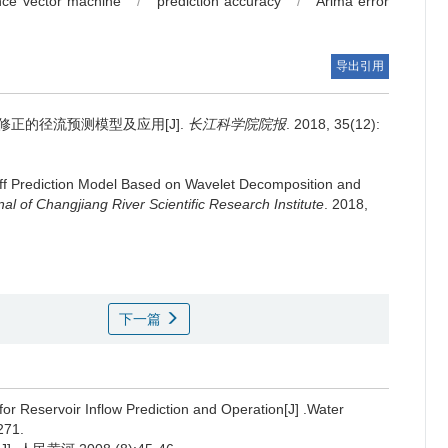
nce vector machine
/
prediction accuracy
/
Arima error
导出引用
修正的径流预测模型及应用[J].
长江科学院院报
. 2018, 35(12):
f Prediction Model Based on Wavelet Decomposition and
nal of Changjiang River Scientific Research Institute
. 2018,
下一篇
or Reservoir Inflow Prediction and Operation[J] .Water
271.