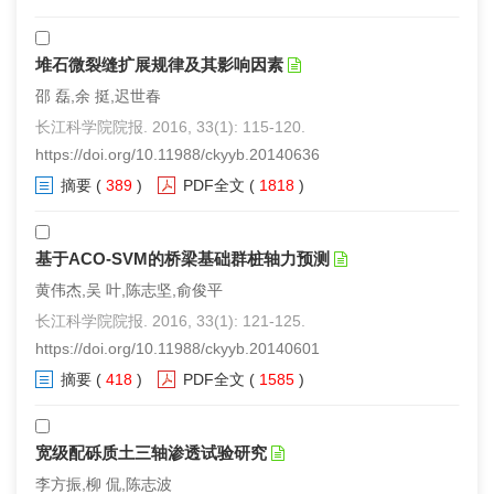
堆石微裂缝扩展规律及其影响因素
邵 磊,余 挺,迟世春
长江科学院院报. 2016, 33(1): 115-120.
https://doi.org/10.11988/ckyyb.20140636
摘要
(
389
)
PDF全文
(
1818
)
基于ACO-SVM的桥梁基础群桩轴力预测
黄伟杰,吴 叶,陈志坚,俞俊平
长江科学院院报. 2016, 33(1): 121-125.
https://doi.org/10.11988/ckyyb.20140601
摘要
(
418
)
PDF全文
(
1585
)
宽级配砾质土三轴渗透试验研究
李方振,柳 侃,陈志波