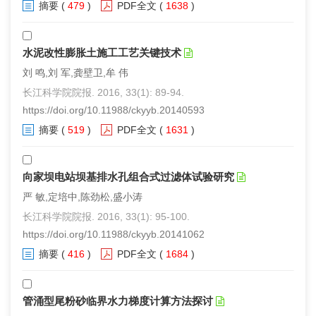
摘要
(
479
)
PDF全文
(
1638
)
水泥改性膨胀土施工工艺关键技术
刘 鸣,刘 军,龚壁卫,牟 伟
长江科学院院报. 2016, 33(1): 89-94.
https://doi.org/10.11988/ckyyb.20140593
摘要
(
519
)
PDF全文
(
1631
)
向家坝电站坝基排水孔组合式过滤体试验研究
严 敏,定培中,陈劲松,盛小涛
长江科学院院报. 2016, 33(1): 95-100.
https://doi.org/10.11988/ckyyb.20141062
摘要
(
416
)
PDF全文
(
1684
)
管涌型尾粉砂临界水力梯度计算方法探讨