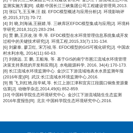
监测实施方案[R]. 成都:中国长江三峡集团公司工程建设管理局,2013.
[3] 张以飞,王玉琳,汪 靓. EFDC模型概述与应用分析[J]. 环境影响评
价,2015,37(3):70-72.
[4] 刘 晓,刘海涵,王丽婧,等. 三峡库区EFDC模型集成与应用[J]. 环境科
学研究,2018,31(2):283-294.
[5] 贾 鹏,王庆改,张 帝,等. EFDC模型在水环境管理信息系统集成开发
过程中的关键技术研究[J]. 环境工程,2015,33(7):131-134.
[6] 刘蒙泰, 廖卫红, 宋万祯,等. EFDC模型的GIS可视化研究[J]. 中国农
村水利水电, 2014(11):60-63.
[7] 刘骁远, 王 鹏, 王船海, 等. 基于GIS的南宁市邕江流域水环境管理
决策支持系统的开发和应用[J]. 水电能源科学, 2016, 34(4):170-173.
[8] 长江流域水环境监测中心. 金沙江下游流域地表水水质监测年报
(2016年度)[R]. 武汉:长江流域水环境监测中心,2016.
[9] 熊 飞,刘红艳,段辛斌,等. 长江上游江津和宜宾江段圆口铜鱼资源量
估算[J]. 动物学杂志,2014,49(6):852-859.
[10] 中国科学院生态环境研究中心. 金沙江下游流域陆生生态监测
2016年度报告[R]. 北京:中国科学院生态环境研究中心,2016.