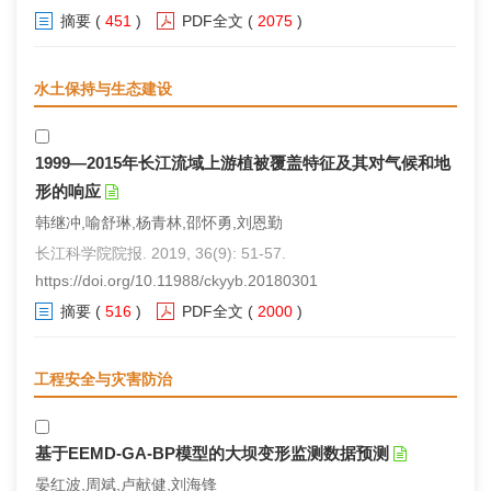
摘要
(
451
)
PDF全文
(
2075
)
水土保持与生态建设
1999—2015年长江流域上游植被覆盖特征及其对气候和地
形的响应
韩继冲,喻舒琳,杨青林,邵怀勇,刘恩勤
长江科学院院报. 2019, 36(9): 51-57.
https://doi.org/10.11988/ckyyb.20180301
摘要
(
516
)
PDF全文
(
2000
)
工程安全与灾害防治
基于EEMD-GA-BP模型的大坝变形监测数据预测
晏红波,周斌,卢献健,刘海锋