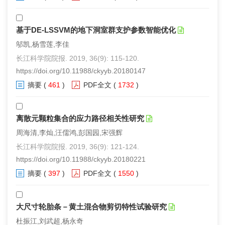
基于DE-LSSVM的地下洞室群支护参数智能优化
邬凯,杨雪莲,李佳
长江科学院院报. 2019, 36(9): 115-120.
https://doi.org/10.11988/ckyyb.20180147
摘要
(
461
)
PDF全文
(
1732
)
离散元颗粒集合的应力路径相关性研究
周海清,李灿,汪儒鸿,彭国园,宋强辉
长江科学院院报. 2019, 36(9): 121-124.
https://doi.org/10.11988/ckyyb.20180221
摘要
(
397
)
PDF全文
(
1550
)
大尺寸轮胎条－黄土混合物剪切特性试验研究
杜振江,刘武超,杨永奇