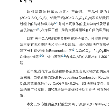
0 引言
熟料是影响硅酸盐水泥生产能耗、产品性能的
(2CaO·SiO
,C
S)、铝酸三钙(3CaO·Al
O
,C
A)和铁铝酸四钙
2
2
2
3
3
2
[
]
过程中的能耗和碳排放
,并对水泥浆体的流变学特性及硬
4
[
]
盐侵蚀能力
,在海洋工程、跨海大桥等领域有广阔的应用
目前,关于C
AF研究主要集中在离子掺杂、性能调控等
4
法主要有固相烧结法和湿化学反应法。固相烧结法存在离子
8
[
]
温下长时间煅烧,如Emanuelson等
以CaCO
、Fe
O
和A
3
2
3
10
11
[
]
[
]
Collepardi等
、钟白茜等
合成C
AF的温度均在1 3
4
题。
近年来,湿化学反应法在制备金属复合氧化物方面的应用逐渐
沉积法、自蔓延燃烧(Self-Propagating Combustion Reacti
C
S,游离氧化钙(free-CaO)含量<0.2%。SG法步
3
法的推广和应用。SPCR法源于爆炸和推动力化学,可在
道。
本文以水溶性的金属硝酸盐为离子源,尿素(CO(NH
)
2
2