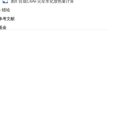
图8 合成C4AF完全水化放热量计算
4 结论
参考文献
基金