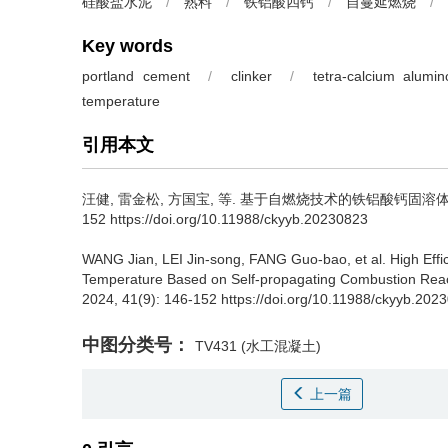
硅酸盐水泥
/
熟料
/
铁铝酸四钙
/
自蔓延燃烧
/
Key words
portland cement
/
clinker
/
tetra-calcium alumino
temperature
引用本文
汪健
,
雷金松
,
方国宝
,
等
.
基于自燃烧技术的铁铝酸钙固溶体低
152 https://doi.org/10.11988/ckyyb.20230823
WANG Jian
,
LEI Jin-song
,
FANG Guo-bao
,
et al
.
High Effi
Temperature Based on Self-propagating Combustion Reac
2024, 41(9): 146-152 https://doi.org/10.11988/ckyyb.202
中图分类号：
TV431
(水工混凝土)
上一篇