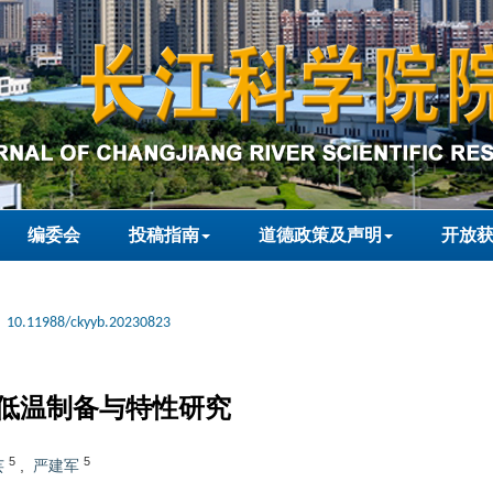
编委会
投稿指南
道德政策及声明
开放
10.11988/ckyyb.20230823
低温制备与特性研究
5
5
芸
,
严建军