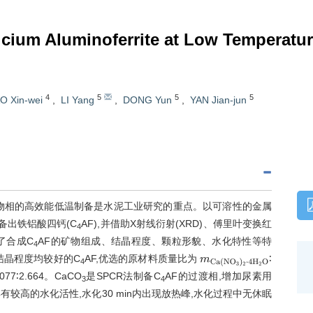
alcium Aluminoferrite at Low Temperatu
4
5
5
5
O Xin-wei
,
LI Yang
,
DONG Yun
,
YAN Jian-jun
物相的高效能低温制备是水泥工业研究的重点。以可溶性的金属
备出铁铝酸四钙(C
AF),并借助X射线衍射(XRD)、傅里叶变换红
4
究了合成C
AF的矿物组成、结晶程度、颗粒形貌、水化特性等特
4
和结晶程度均较好的C
AF,优选的原材料质量比为
∶
m
C
a
(
N
O
3
)
2
·
4
H
2
O
4
1.077∶2.664。CaCO
是SPCR法制备C
AF的过渡相,增加尿素用
3
4
具有较高的水化活性,水化30 min内出现放热峰,水化过程中无休眠