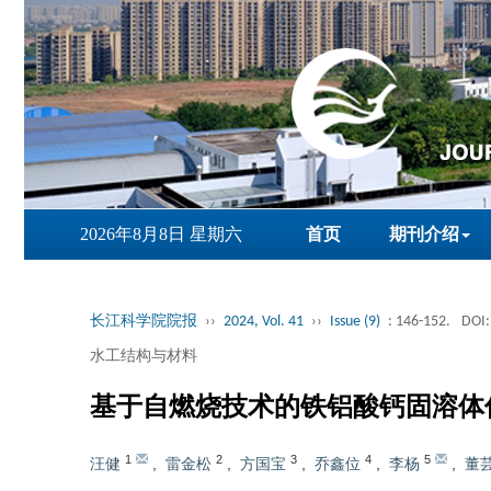
2026年8月8日 星期六
首页
期刊介绍
长江科学院院报
››
2024, Vol. 41
››
Issue (9)
: 146-152.
DOI:
水工结构与材料
基于自燃烧技术的铁铝酸钙固溶体
1
2
3
4
5
汪健
,
雷金松
,
方国宝
,
乔鑫位
,
李杨
,
董