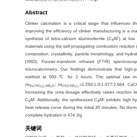
Abstract
Clinker calcination is a critical stage that influence
improving the efficiency of clinker manufacturing is a 
synthesis of tetra-calcium aluminoferrite (C
AF) at low 
4
materials using the self-propagating combustion reactio
composition, crystallinity, particle morphology, and hydr
(XRD), Fourier-transform infrared (FTIR) spectrosc
microcalorimetry. Our findings demonstrate that high-p
method at 500 ℃ for 2 hours. The optimal raw mat
∶
=1.259∶1.0∶1.077∶2.664. Ca
m
F
e
(
N
O
3
)
3
·
9
H
2
O
m
C
O
(
N
H
2
)
2
Increasing the urea dosage effectively raises reaction t
C
AF. Additionally, the synthesized C
AF exhibits high hy
4
4
heat release curve during the initial 30 minutes. No dorm
complete hydration is 474 J/g.
关键词