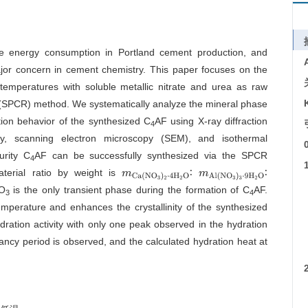
s the energy consumption in Portland cement production, and
major concern in cement chemistry. This paper focuses on the
temperatures with soluble metallic nitrate and urea as raw
n (SPCR) method. We systematically analyze the mineral phase
ation behavior of the synthesized C
AF using X-ray diffraction
4
opy, scanning electron microscopy (SEM), and isothermal
urity C
AF can be successfully synthesized via the SPCR
4
erial ratio by weight is
∶
∶
m
C
a
(
N
O
3
)
2
·
4
H
2
O
m
A
l
(
N
O
3
)
3
·
9
H
2
O
CO
is the only transient phase during the formation of C
AF.
3
4
emperature and enhances the crystallinity of the synthesized
dration activity with only one peak observed in the hydration
ancy period is observed, and the calculated hydration heat at