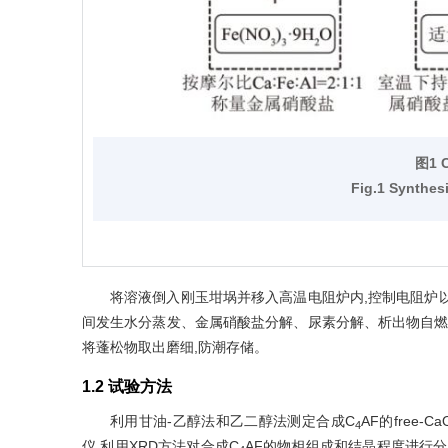
图1 
Fig.1 Synthes
将溶液倒入刚玉坩埚并移入高温电阻炉内,控制电阻炉以10 ℃
间发生水分蒸发、金属硝酸盐分解、尿素分解、析出物自燃
将蓬松物取出磨细,防潮存储。
1.2 试验方法
利用甘油-乙醇法和乙二醇法测定合成C
AF的free-
4
仪,利用XRD方法对合成C
AF的物相组成和结晶程度进行分析,