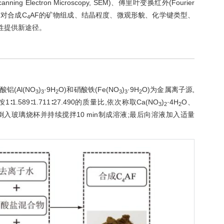
ning Electron Microscopy, SEM)、傅里叶变换红外(Fourier
热技术对合成C
AF的矿物组成、结晶程度、微观形貌、化学键类型、
4
性提供新途径。
酸铝(Al(NO
)
·9H
O)和硝酸铁(Fe(NO
)
·9H
O)为金属离子源,
3
3
2
3
3
2
1.589∶1.711∶27.490的质量比,依次称取Ca(NO
)
·4H
O、
3
2
2
倒入玻璃烧杯并持续搅拌10 min制成溶液;最后向溶液加入适量