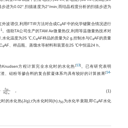
步进为0.02°,扫描速度为2°/min;而结晶程度分析的扫描步进为
700红外波谱仪,利用FTIR方法对合成C
AF中的化学键聚合情况进行
4
-1
。借助TA公司生产的TAM Air微量热仪,利用等温微量热技术对
水化温度为25 ℃,C
AF样品的质量为2 g,控制水与C
AF的质量
4
4
C
AF、样品瓶、蒸馏水等材料和装置在25 ℃中恒温24 h。
4
13
[
]
助Knudsen方程计算完全水化时的水化热
。已有研究表明
14
[
-
灰、矿渣、硅粉等掺合料的复合胶凝体系均具有较好的计算效果
(1)
。
∞
+
t
50
t
Q
∞
。
的水化热(J/g);
t
为水化时间(h);
t
为水化半衰期,即C
AF水化
50
4