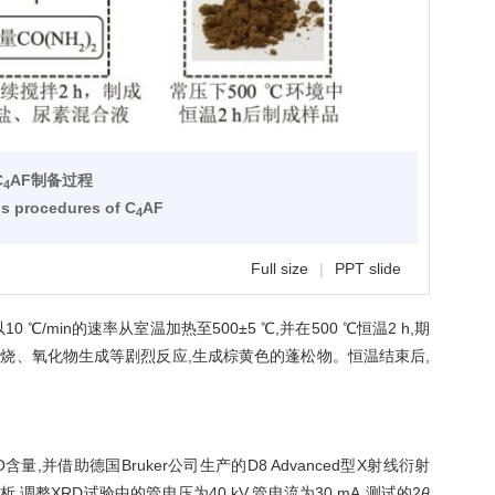
C
AF制备过程
4
is procedures of C
AF
4
Full size
|
PPT slide
/min的速率从室温加热至500±5 ℃,并在500 ℃恒温2 h,期
烧、氧化物生成等剧烈反应,生成棕黄色的蓬松物。恒温结束后,
CaO含量,并借助德国Bruker公司生产的D8 Advanced型X射线衍射
调整XRD试验中的管电压为40 kV,管电流为30 mA,测试的2
θ