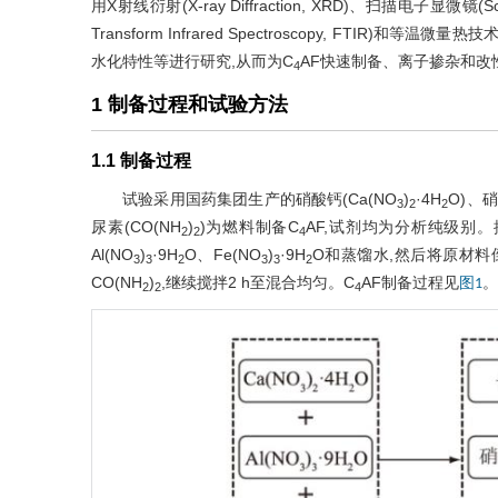
用X射线衍射(X-ray Diffraction, XRD)、扫描电子显微镜(Scan
Transform Infrared Spectroscopy, FTIR)和等温微量
水化特性等进行研究,从而为C
AF快速制备、离子掺杂和改
4
1 制备过程和试验方法
1.1 制备过程
试验采用国药集团生产的硝酸钙(Ca(NO
)
·4H
O)、硝
3
2
2
尿素(CO(NH
)
)为燃料制备C
AF,试剂均为分析纯级别。按1∶
2
2
4
Al(NO
)
·9H
O、Fe(NO
)
·9H
O和蒸馏水,然后将原材料
3
3
2
3
3
2
CO(NH
)
,继续搅拌2 h至混合均匀。C
AF制备过程见
。
图1
2
2
4