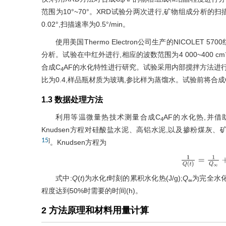
4
范围为10°~70°。XRD试验分两次进行,矿物组成分析的扫描
0.02°,扫描速率为0.5°/min。
使用美国Thermo Electron公司生产的NICOLET 5
分析。试验在中红外进行,相应的波数范围为4 000~400 cm
合成C
AF的水化特性进行研究。试验采用内部搅拌方法进行,
4
比为0.4,样品瓶材质为玻璃,参比样为蒸馏水。试验前将合成
1.3 数据处理方法
利用等温微量热技术测量合成C
AF的水化热,并借
4
Knudsen方程对硅酸盐水泥、高铝水泥,以及掺粉煤
15
]
。Knudsen方程为
1
Q
(
t
)
=
1
Q
式中:
Q
(
t
)为水化
t
时刻的累积水化热(J/g);
Q
为完全水化时
∞
程度达到50%时需要的时间(h)。
2 方法原理和材料用量计算