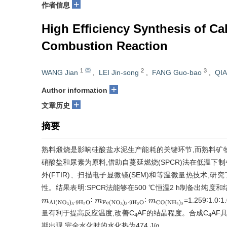
+
作者信息
High Efficiency Synthesis of C
Combustion Reaction
1
2
3
WANG Jian
,
LEI Jin-song
,
FANG Guo-bao
,
QIA
+
Author information
+
文章历史
摘要
熟料煅烧是影响硅酸盐水泥生产能耗的关键环节,而熟料矿
硝酸盐和尿素为原料,借助自蔓延燃烧(SPCR)法在低温下制
外(FTIR)、扫描电子显微镜(SEM)和等温微量热技术,研
性。结果表明:SPCR法能够在500 ℃恒温2 h制备出纯度
∶
∶
=1.259∶1.0∶
m
A
l
(
N
O
3
)
3
·
9
H
2
O
m
F
e
(
N
O
3
)
3
·
9
H
2
m
O
C
O
(
N
H
2
)
2
量有利于提高反应温度,改善C
AF的结晶程度。合成C
AF
4
4
期出现,完全水化时的水化热为474 J/g。