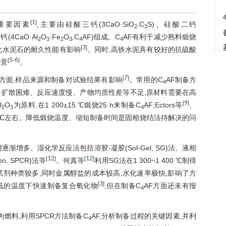
1
[
]
重要因素
,主要由硅酸三钙(3CaO·SiO
,C
S)、硅酸二钙
2
3
(4CaO·Al
O
·Fe
O
,C
AF)组成。C
AF有利于减少熟料煅烧
2
3
2
3
4
4
3
[
]
化水泥石的耐久性能有影响
。同时,高铁水泥具有较好的抗硫酸
5
6
[
-
]
前景
。
7
[
]
方面,样品来源和制备对试验结果有影响
。常用的C
AF制备方
4
扩散困难、反应速度慢、产物均质性差等不足,原材料需要在高
9
[
]
l
O
为原料,在1 200±15 ℃煅烧25 h来制备C
AF;Ectors等
、
2
3
4
00 ℃左右。降低煅烧温度、缩短制备时间是固相烧结法待解决的问
增多。湿化学反应法包括溶胶-凝胶(Sol-Gel, SG)法、液相
12
12
[
]
[
]
on, SPCR)法等
。何真等
利用SG法在1 300~1 400 ℃制得
骤复杂、试剂种类较多,同时金属醇盐的成本较高,水化速率极快,影响了方
3
[
]
较低的温度下快速制备复合氧化物
,但在制备C
AF方面还未有报
4
)为燃料,利用SPCR方法制备C
AF,分析制备过程的关键因素,并利
4