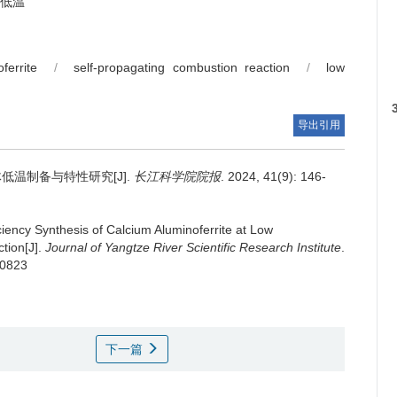
低温
ferrite
/
self-propagating combustion reaction
/
low
导出引用
温制备与特性研究[J].
长江科学院院报
. 2024, 41(9): 146-
ciency Synthesis of Calcium Aluminoferrite at Low
tion[J].
Journal of Yangtze River Scientific Research Institute
.
30823
下一篇