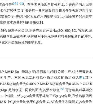
16
⇓
18
[
-
]
束条件等
。有学者从微观角度分析,认为开裂还与水泥基
水化硅酸钙(C-S-H)是唯一具有胶凝特性和具备显著黏弹性形变
要受C-S-H颗粒间的相互作用的影响,据此,水泥基材料的开裂本
角度探究水泥基材料的开裂机制。
碱金属离子的类型,本研究通过外掺Na
SO
和K
SO
的方式,调
2
4
2
4
总碱含量及碱类型,研究碱对不同水泥基材料开裂敏感性的差异,
探究其开裂敏感性的影响机制。
称P·MH42.5)由华新水泥(昆明东川)有限公司生产,42.5级普硅水
责任公司生产。不同水泥基材料氧化物组成和矿物组成见
,其中
表1
H42.5总碱含量为0.40%,P·MH42.5总碱含量为0.35%,P·O42.5
22
[
]
但此MgO是随水泥一同烧制而成,其活性较低
,可忽略其对早期变
5 中硅酸二钙(C
S)含量高于硅酸三钙(C
S)含量,且铁铝酸四钙
2
3
2.5 中C
S含量均低于C
S含量,C
AF含量依次降低,C
A含量依
2
3
4
3