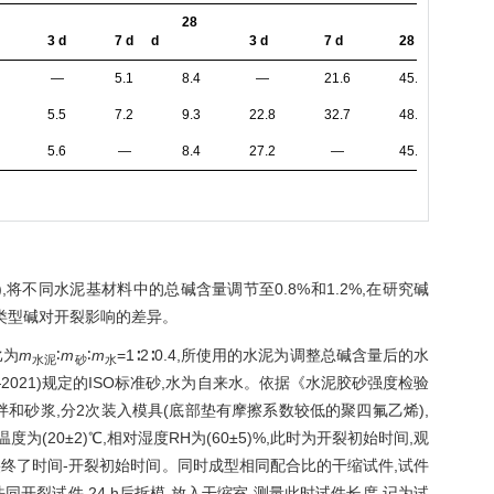
28
3 d
7 d
d
3 d
7 d
28 d
—
5.1
8.4
—
21.6
45.3
5.5
7.2
9.3
22.8
32.7
48.7
5.6
—
8.4
27.2
—
45.1
),将不同水泥基材料中的总碱含量调节至0.8%和1.2%,在研究碱
类型碱对开裂影响的差异。
比为
m
∶
m
∶
m
=1∶2∶0.4,所使用的水泥为调整总碱含量后的水
水泥
砂
水
71 —2021)规定的ISO标准砂,水为自来水。依据《水泥胶砂强度检验
砂搅拌程序拌和砂浆,分2次装入模具(底部垫有摩擦系数较低的聚四氟乙烯),
为(20±2)℃,相对湿度RH为(60±5)%,此时为开裂初始时间,观
裂终了时间-开裂初始时间。同时成型相同配合比的干缩试件,试件
养护方法同开裂试件,24 h后拆模,放入干缩室,测量此时试件长度,记为试