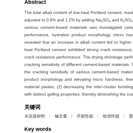
Abstract
The total alkali content of low-heat Portland cement, m
adjusted to 0.8% and 1.2% by adding Na
SO
and K
SO
2
4
2
4
various cement-based materials was investigated using
performance, hydration product morphology, micro har
revealed that an increase in alkali content led to higher
heat Portland cement exhibited strong crack resistance,
crack resistance performance. The drying shrinkage perfor
cracking sensitivity of different cement-based materials
the cracking sensitivity of various cement-based materi
product morphology and elevating micro hardness, ther
material pastes; (2) decreasing the inter-cluster bondin
with distinct gelling properties, thereby diminishing the 
关键词
水泥基材料
/
碱含量
/
开裂性能
/
收缩性能
/
显
Key words