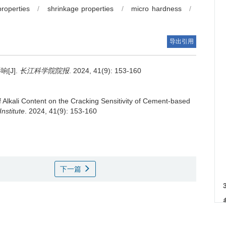
properties
/
shrinkage properties
/
micro hardness
/
导出引用
[J].
长江科学院院报
. 2024, 41(9): 153-160
f Alkali Content on the Cracking Sensitivity of Cement-based
nstitute
. 2024, 41(9): 153-160
下一篇