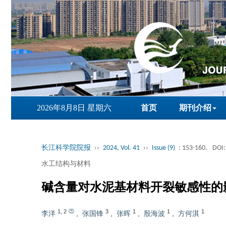
2026年8月8日 星期六
首页
期刊介绍
长江科学院院报
››
2024, Vol. 41
››
Issue (9)
: 153-160.
DOI:
水工结构与材料
碱含量对水泥基材料开裂敏感性的
1
,
2
3
1
1
1
李洋
,
张国锋
,
张晖
,
殷海波
,
方何淇