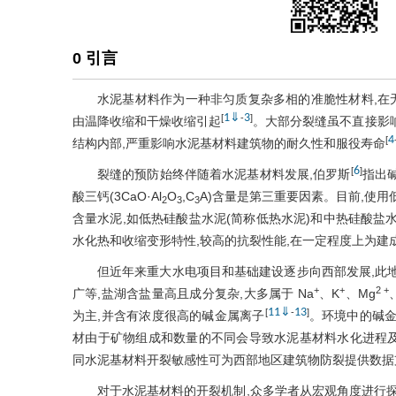
0 引言
水泥基材料作为一种非匀质复杂多相的准脆性材料,在无
1
⇓
3
[
-
]
由温降收缩和干燥收缩引起
。大部分裂缝虽不直接影
4
[
结构内部,严重影响水泥基材料建筑物的耐久性和服役寿命
6
[
]
裂缝的预防始终伴随着水泥基材料发展,伯罗斯
指出
酸三钙(3CaO·Al
O
,C
A)含量是第三重要因素。目前,使用
2
3
3
含量水泥,如低热硅酸盐水泥(简称低热水泥)和中热硅酸盐水
水化热和收缩变形特性,较高的抗裂性能,在一定程度上为建
但近年来重大水电项目和基础建设逐步向西部发展,此
+
+
2 +
广等,盐湖含盐量高且成分复杂,大多属于 Na
、K
、Mg
11
⇓
13
[
-
]
为主,并含有浓度很高的碱金属离子
。环境中的碱金
材由于矿物组成和数量的不同会导致水泥基材料水化进程及
同水泥基材料开裂敏感性可为西部地区建筑物防裂提供数据
对于水泥基材料的开裂机制,众多学者从宏观角度进行