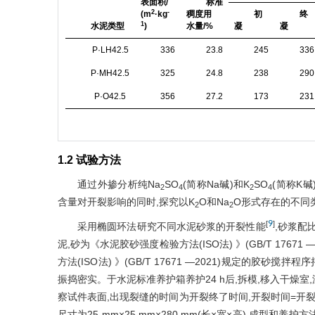
表面积/
标准
2
-
(m
·kg
稠度用
初
终
1
水泥类型
)
水量/%
凝
凝
P·LH42.5
336
23.8
245
336
P·MH42.5
325
24.8
238
290
P·O42.5
356
27.2
173
231
1.2 试验方法
通过外掺分析纯Na
SO
(简称Na碱)和K
SO
(简称K碱
2
4
2
4
含量对开裂影响的同时,探究以K
O和Na
O形式存在的不同
2
2
9
[
]
采用椭圆环法研究不同水泥砂浆的开裂性能
,砂浆配
泥,砂为《水泥胶砂强度检验方法(ISO法) 》(GB/T 176
方法(ISO法) 》(GB/T 17671 —2021)规定的胶
振捣密实。于水泥标准养护箱养护24 h后,拆模,移入干燥室,温度
察试件表面,出现裂缝的时间为开裂终了时间,开裂时间=开
尺寸为25 mm×25 mm×280 mm(长×宽×高),成型和