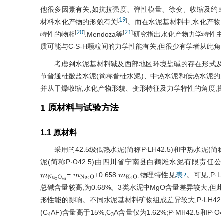
他很多因素有关,如抗拉强度、弹性模量、徐变、收缩及约
19
[
]
材料水化产物的形貌有关
。而在水泥基材料中,水化产物
20
21
[
]
[
]
特性的物相
,Mendoza等
研究指出水化产物力学特性主
质可能与C-S-H颗粒间的力学性能有关,但很少有学者从此
考虑到水泥基材料碱及西部地区环境盐碱的存在形式及
节普通硅酸盐水泥(简称普硅水泥)、中热水泥和低热水泥的
并从干燥收缩,水化产物形貌、变形特征及力学特性的角度,
1 原材料与试验方法
1.1 原材料
采用的42.5级低热水泥(简称P·LH42.5)和中热水泥(简
泥(简称P·O42.5)由四川省宁南县白鹤滩水泥有限
=
+0.658
,物理特性见
。可见,P·L
表2
m
N
a
2
O
e
q
m
N
a
2
O
m
K
2
O
总碱含量较高,为0.68%。3类水泥中MgO含量差异较大,
形性能的影响。不同水泥基材料矿物组成差异较大,P·LH42.
(C
AF)含量高于15%,C
A含量仅为1.62%;P·MH42.5和P·O4
4
3