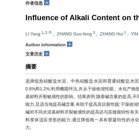
+
作者信息
Influence of Alkali Content on 
1
,
2
3
1
LI Yang
,
ZHANG Guo-feng
,
ZHANG Hui
,
YIN
+
Author information
+
文章历史
摘要
选择低热硅酸盐水泥、中热硅酸盐水泥和普通硅酸盐水泥
0.8%和1.2%,利用椭圆环法,并从干燥收缩性能、水化
基材料开裂敏感性的影响。结果表明:随着碱含量的提高,不
能力,且适当地提高碱含量,有助于提高其抗裂性能;干燥收
碱对不同水泥基材料开裂敏感性的提高还与其微观特性有关,
料浆体适应变形的能力;通过降低唯一具有胶凝特性的水化硅
力。