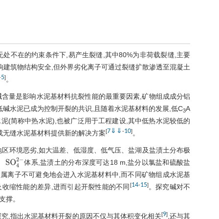
处不在的约束条件下,易产生裂缝,其中80%为非荷载裂缝,主要
响建筑物结构安全,但外界劣化离子可通过裂缝扩散渗透至混凝土
5
-
]
。
碱含量是影响水泥基材料抗裂性能的最重要因素,矿物组成成分铝
低碱水泥已成为控制开裂的共识,且随着水泥基材料的发展,低C
A
3
泥(简称中热水泥),也被广泛用于工程建设,其中低热水泥较低的
7
⇓
⇓
10
[
-
]
成无缝水泥基材料提供新的解决方案
。
地区环境恶劣,如大温差、低湿度、低气压、盐湖及盐渍土分布极
、
体系,盐渍土的分布深度可达18 m,盐分以氯盐和硫酸盐
SO
4
2
-
属离子不可避免地会进入水泥基材料中,而不同矿物组成水泥基
14
15
[
-
]
收缩性能的差异,进而引起开裂性能的不同
。探究碱对不
支撑。
9
[
]
探究,指出水泥基材料开裂的原因不仅与其体积变化相关
,还与其