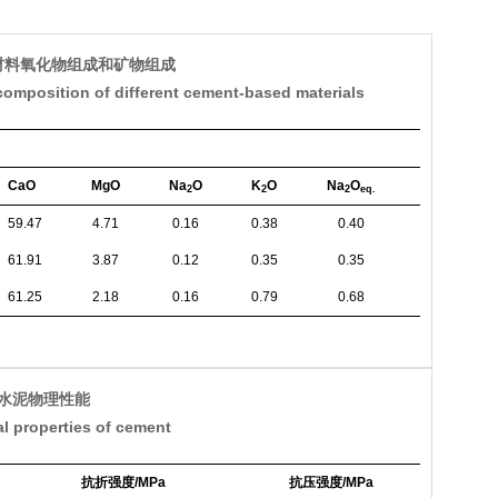
材料氧化物组成和矿物组成
composition of different cement-based materials
CaO
MgO
Na
O
K
O
Na
O
C
S
2
2
2
eq.
2
59.47
4.71
0.16
0.38
0.40
40.47
61.91
3.87
0.12
0.35
0.35
27.11
61.25
2.18
0.16
0.79
0.68
13.74
 水泥物理性能
al properties of cement
抗折强度/MPa
抗压强度/MPa