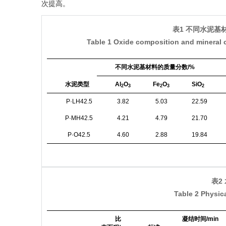
次提高。
表1 不同水泥基
Table 1 Oxide composition and mineral 
不同水泥基材料的质量分数/%
水泥类型
Al
O
Fe
O
SiO
2
3
2
3
2
P·LH42.5
3.82
5.03
22.59
P·MH42.5
4.21
4.79
21.70
P·O42.5
4.60
2.88
19.84
表2
Table 2 Physic
比
凝结时间/min