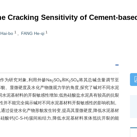
the Cracking Sensitivity of Cement-base
1
1
 Hai-bo
,
FANG He-qi
作为研究对象,利用外掺Na
SO
和K
SO
将其总碱含量调节至
2
4
2
4
产物形貌、显微硬度及水化产物微观力学的角度,探究了碱对不同水泥
同水泥基材料的开裂敏感性增加;低热硅酸盐水泥具有较高的抗裂
缩性并不能完全揭示碱对不同水泥基材料开裂敏感性的影响机制。
通过促使水化产物形貌发生转变,提高其显微硬度,降低水泥基材
酸钙(C-S-H)簇间粘结力,降低水泥基材料浆体抵抗开裂的能