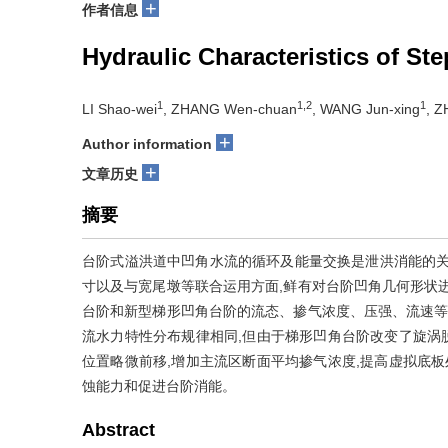
+
作者信息
Hydraulic Characteristics of S
1
1,2
1
LI Shao-wei
, ZHANG Wen-chuan
, WANG Jun-xing
, 
+
Author information
+
文章历史
摘要
台阶式溢洪道中凹角水流的循环及能量交换是泄洪消能的关
寸以及与宽尾墩等联合运用方面,鲜有对台阶凹角几何形状
台阶和新型梯形凹角台阶的流态、掺气浓度、压强、流速等
流水力特性分布规律相同,但由于梯形凹角台阶改变了旋涡脱
位置略微前移,增加主流区断面平均掺气浓度,提高虚拟底板
蚀能力和促进台阶消能。
Abstract