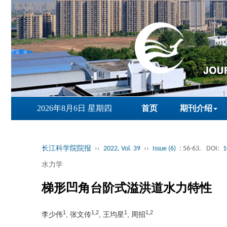
2026年8月6日 星期四
首页
期刊介绍
长江科学院院报
››
2022, Vol. 39
››
Issue (6)
: 56-63.
DOI:
1
水力学
梯形凹角台阶式溢洪道水力特性
1
1,2
1
1,2
李少伟
, 张文传
, 王均星
, 周招