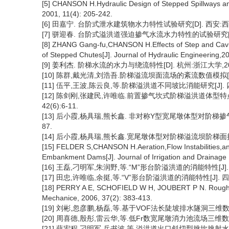
[5] CHANSON H.Hydraulic Design of Stepped Spillways a
2001, 11(4): 205-242.
[6] 田嘉宁. 台阶式泄水建筑物水力特性试验研究[D]. 西安:西
[7] 骈迎春. 台阶式溢洪道强迫掺气水流水力特性的试验研究[D]
[8] ZHANG Gang-fu,CHANSON H.Effects of Step and Cavit
of Stepped Chutes[J]. Journal of Hydraulic Engineering,
[9] 姜利杰. 阶梯水流的水力与绕流特性[D]. 杭州:浙江大学,20
[10] 陈群,戴光清,刘浩吾.阶梯溢流坝面流场的紊流数值模拟[J]. 
[11] 伍平,王波,陈云良,等.阶梯溢洪道不同坡比消能研究[J]. 四川
[12] 陈剑刚,张建民,许唯临.前置掺气坎式阶梯溢洪道体型特点
42(6):6-11.
[13] 后小霞,杨具瑞,熊长鑫. 非对称Y型宽尾墩体型对阶梯掺气空
87.
[14] 后小霞,杨具瑞,熊长鑫.宽尾墩体型对阶梯溢流坝阶梯面掺气和消
[15] FELDER S,CHANSON H.Aeration,Flow Instabilities,an
Embankment Dams[J]. Journal of Irrigation and Drainage
[16] 王磊,刁明军,朱润野,等.“M”形台阶溢洪道的消能特性[J]. 水力
[17] 田忠,许唯临,余挺,等.“V”形台阶溢洪道的消能特性[J]. 四川
[18] PERRY A E, SCHOFIELD W H, JOUBERT P N. Rough Wal
Mechanice, 2006, 37(2): 383-413.
[19] 刘彬,忽彦鹏,杨磊,等.基于VOF法长陡坡排水隧洞三维数值模拟[
[20] 周喜德,殷彤,雷云华,等.低Fr数宽尾墩消力池流场三维数值模拟
[21] 薛宏程,刁明军,岳书波,等.溢洪道出口斜切型挑坎挑射水舌三维数