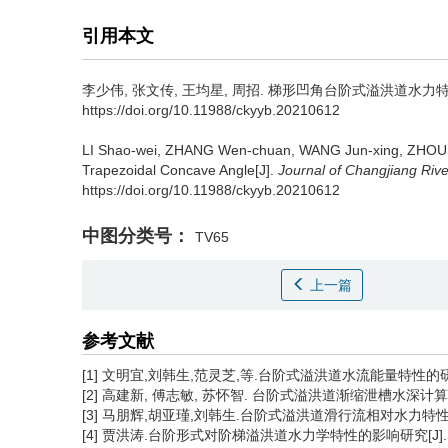
引用本文
李少伟, 张文传, 王均星, 周招.
梯形凹角台阶式溢洪道水力特性
https://doi.org/10.11988/ckyyb.20210612
LI Shao-wei, ZHANG Wen-chuan, WANG Jun-xing, ZHOU
Trapezoidal Concave Angle[J].
Journal of Changjiang River
https://doi.org/10.11988/ckyyb.20210612
中图分类号：
TV65
上一篇
参考文献
[1] 文明宜,刘韩生,范灵芝,等.台阶式溢洪道水流能量特性的研究[J].
[2] 高建新, 傅志敏, 苏怀智. 台阶式溢洪道渐缩泄槽水深计算方法[J]
[3] 马朋辉,胡亚瑾,刘韩生.台阶式溢洪道滑行流相对水力特性规律研究[
[4] 贾洪涛.台阶形式对阶梯溢洪道水力学特性的影响研究[J]. 中国农