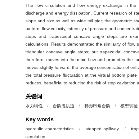
The flow circulation and flow energy exchange in the 
discharge and energy dissipation. Current research of st
slope and size as well as wide tail pier; the geometric sh
pattern, flow velocity, intensity of pressure and concentrat
steps and trapezoidal concave angle steps are exam
calculations. Results demonstrated the similarity of flow
triangular concave angle steps; but trapezoidal conca
therefore, moves into the main flow and promotes the turbu
moves slightly forward, the average concentration of entra
the total pressure fluctuation at the virtual bottom plate
reduces, beneficial to reducing the risk of step cavitation
关键词
水力特性
/
台阶溢洪道
/
梯形凹角台阶
/
模型试验
Key words
hydraulic characteristics
/
stepped spillway
/
tra
simulation