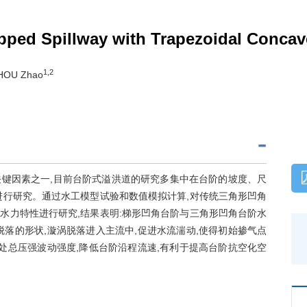
tepped Spillway with Trapezoidal Conca
1,2
ZHOU Zhao
键因素之一,目前台阶式溢洪道的研究多集中在台阶的坡度、尺
进行研究。通过水工模型试验和数值模拟计算,对传统三角形凹角
水力特性进行研究,结果表明:梯形凹角台阶与三角形凹角台阶水
落的形状,漩涡脱落进入主流中,促进水流湍动,使得初始掺气点
处总压强波动强度,降低台阶沿程流速,有利于提高台阶抗空化空