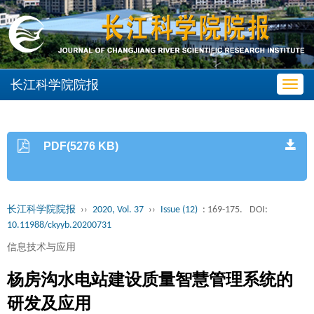
长江科学院院报
Toggl
navig
PDF(5276 KB)
长江科学院院报
››
2020, Vol. 37
››
Issue (12)
: 169-175.
DOI:
10.11988/ckyyb.20200731
信息技术与应用
杨房沟水电站建设质量智慧管理系统的
研发及应用