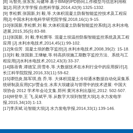
[8] 马智亮,张东东,马健坤.基于BIM的IPD协同工作模型与信息利用框
架[J].同济大学学报:自然科学版,2014,42(9):1325-1332.
[9] 李松辉,张国新,刘 毅,等.大体积混凝土防裂智能监控技术及工程应
用[J].中国水利水电科学研究院学报,2018,16(1):9-15.
[10]张国新,李松辉,刘 毅.大体积混凝土防裂智能监控系统[J].水利水电
进展,2015,35(5):83-88.
[11]张国新, 刘 毅,李松辉等. 混凝土坝温控防裂智能监控系统及其工程
应用 [J].水利水电技术,2014,45(1):99-102.
[12]朱伯芳. 混凝土坝的数字监控[J].水利水电技术,2008,39(2): 15-18.
[13]刘 毅,张国新,王继敏,等.特高拱坝施工期数字监控方法、系统与工
程应用[J]水利水电技术,2012,43(3):33-37.
[14]陈蓓青,谭德宝,田雪冬,等.大数据技术在水利行业中的应用探讨[J].
长江科学院院报,2016,33(11):59-62.
[15]谭恺炎,陈军琪,燕 乔,等. 大体积混凝土冷却通水数据自动化采集系
统研制及应用[C]//贾金生.水库大坝建设与管理中的技术进展: 中国大
坝协会 2012 学术年会论文集.郑州:黄河水利出版社,2012: 502-507.
[16]钟登华,王 飞,吴斌平,等.从数字大坝到智慧大坝[J].水力发电学
报,2015,34(10):1-13.
[17]李庆斌.论智能大坝[J].水力发电学报,2014,33(1):139-146.