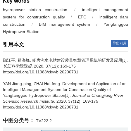
Key words
hydropower station construction
/
intelligent management
system for construction quality
/
EPC
/
intelligent dam
construction
/
BIM management system
/
Yangfanggou
Hydropower Station
导出引用
引用本文
鄢江平, 翟海峰.
杨房沟水电站建设质量智慧管理系统的研发及应用[J].
长江科学院院报
. 2020, 37(12): 169-175
https://doi.org/10.11988/ckyyb.20200731
YAN Jiang-ping, ZHAI Hai-feng.
Development and Application of an
Intelligent Management System for Construction Quality of
Yangfanggou Hydropower Station[J].
Journal of Changjiang River
Scientific Research Institute
. 2020, 37(12): 169-175
https://doi.org/10.11988/ckyyb.20200731
中图分类号：
TV222.2