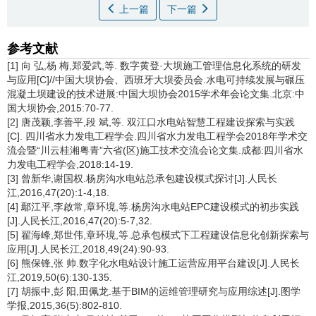
上一篇
下一篇
参考文献
[1] 向 弘,杨 梅,郑爱武,等. 数字黄登·大坝施工管理信息化系统的研发
与应用[C]//中国大坝协会、西班牙大坝委员会.水电可持续发展与碾压
混凝土坝建设的技术进展:中国大坝协会2015学术年会论文集.北京:中
国大坝协会,2015:70-77.
[2] 唐茂颖,李善平,段 斌,等. 双江口水电站智慧工程建设探索与实践
[C]. 四川省水力发电工程学会.四川省水力发电工程学会2018年学术交
流会暨“川云桂湘粤青”六省(区)施工技术交流会论文集.成都:四川省水
力发电工程学会,2018:14-19.
[3] 曾新华,谢国权.杨房沟水电站总承包建设模式探讨[J].人民长
江,2016,47(20):1-4,18.
[4] 鄢江平,李啟常,章环境,等.杨房沟水电站EPC建设模式的初步实践
[J].人民长江,2016,47(20):5-7,32.
[5] 翟海峰,郑世伟,章环境,等.总承包模式下工程建设信息化创新探索与
应用[J].人民长江,2018,49(24):90-93.
[6] 熊保锋,张 帅.数字化水电站设计施工运营应用平台建设[J].人民长
江,2019,50(6):130-135.
[7] 胡振中,彭 阳,田佩龙.基于BIM的运维管理研究与应用综述[J].图学
学报,2015,36(5):802-810.