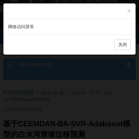
×
网络访问异常.
长江科学院院报
Toggl
navig
关闭
PDF(1664 KB)
长江科学院院报
››
2021, Vol. 38
››
Issue (6)
: 52-59.
DOI:
10.11988/ckyyb.20200389
工程安全与灾害防治
基于CEEMDAN-BA-SVR-Adaboost模
型的白水河滑坡位移预测