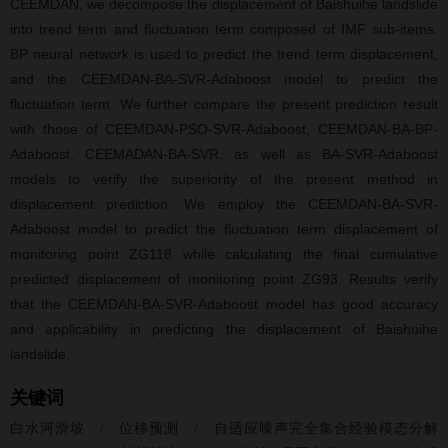
CEEMDAN, we decompose the displacement of Baishuihe landslide
into trend term and fluctuation term composed of IMF sub-items.
BP neural network is used to predict the trend term displacement,
and the CEEMDAN-BA-SVR-Adaboost model to predict the
fluctuation term. We further compare the present prediction result
with those of CEEMDAN-PSO-SVR-Adaboost, CEEMDAN-BA-BP-
Adaboost, CEEMADAN-BA-SVR, as well as BA-SVR-Adaboost
models to verify the superiority of the present method in
displacement prediction. We employ the CEEMDAN-BA-SVR-
Adaboost model to predict the fluctuation term displacement of
monitoring point ZG118 while calculating the final cumulative
predicted displacement of monitoring point ZG93. Results verify
that the CEEMDAN-BA-SVR-Adaboost model has good accuracy
and applicability in predicting the displacement of Baishuihe
landslide.
关键词
白水河滑坡
/
位移预测
/
自适应噪声完全集合经验模态分解