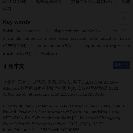
(CEEMDAN)
/
蝙蝠算法(BA)
/
支持向量回归机(SVR)
/
集成
学习
Key words
Baishuihe landslide
/
displacement prediction
/
complete
ensemble empirical mode decomposition with adaptive noise
(CEEMDAN)
/
bat algorithm (BA)
/
support vector regression
machine (SVR)
/
Adaboost
导出引用
引用本文
李龙起, 王梦云, 赵皓璆, 王滔, 赵瑞志.
基于CEEMDAN-BA-SVR-
Adaboost模型的白水河滑坡位移预测[J].
长江科学院院报
. 2021,
38(6): 52-59 https://doi.org/10.11988/ckyyb.20200389
LI Long-qi, WANG Meng-yun, ZHAO Hao-qiu, WANG Tao, ZHAO
Rui-zhi.
Predicting Displacement of Baishuihe Landslide Using
CEEMDAN-BA-SVR-Adaboost Model[J].
Journal of Changjiang
River Scientific Research Institute
. 2021, 38(6): 52-59
https://doi.org/10.11988/ckyyb.20200389