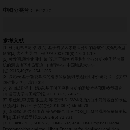
中图分类号：
P642.22
参考文献
[1] 杜 娟,殷坤龙,柴 波,等.基于诱发因素响应分析的滑坡位移预测模型
研究[J].岩石力学与工程学报,2009,28(9):1783-1789.
[2] 黄发明,殷坤龙,张桂荣,等.基于相空间重构和小波分析-粒子群向量
机的滑坡地下水位预测[J].地球科学(中国地质大学学
报),2015,40(7):1254-1265.
[3] 高彩云.基于智能算法的滑坡位移预测与危险性评价研究[D].北京:中
国矿业大学(北京),2016.
[4] 徐 峰,汪 洋,杜 娟,等.基于时间序列分析的滑坡位移预测模型研究
[J].岩石力学与工程学报,2011,30(4):746-751.
[5] 李仕波,李德营,张玉恩,等.基于LS_SVM模型的白水河滑坡台阶状位
移预测[J].长江科学院院报,2019,36(4):55-59,76.
[6] 李骅锦,许 强,何雨森,等.WA联合ELM与OS_ELM的滑坡位移预测模
型[J].工程地质学报,2016,24(5):72-731.
[7] HUANG N E, SHEN Z, LONG S R,
et al.
The Empirical Mode
Decomposition and the Hilbert Spectrum for Nonlinear and Non-