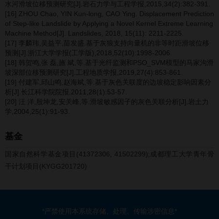
水河滑坡位移预测研究[J].岩石力学与工程学报,2015,34(2):382-391.
[16] ZHOU Chao, YIN Kun-long, CAO Ying. Displacement Prediction
of Step-like Landslide by Applying a Novel Kernel Extreme Learning
Machine Method[J]. Landslides, 2018, 15(11): 2211-2225.
[17] 李麟玮,吴益平,苗发盛.基于灰狼支持向量机的非等时距滑坡位移
预测[J].浙江大学学报(工学版),2018,52(10):1998-2006.
[18] 韩贺鸣,张 磊,施 斌,等.基于光纤监测和PSO_SVM模型的马家沟滑
坡深部位移预测研究[J].工程地质学报,2019,27(4):853-861.
[19] 付建军,邱山鸣,赵海斌,等.基于灰色关联度的边坡稳定影响因素分
析[J].长江科学院院报,2011,28(1):53-57.
[20] 汪 洋,殷坤龙,安关峰,等.滑坡敏感因子的灰色关联分析[J].岩土力
学,2004,25(1):91-93.
基金
国家自然科学基金项目(41372306, 41502299);成都理工大学青年骨
干计划项目(KYGG201720)
*严禁使用本系统存储、处理、传输涉密信息*