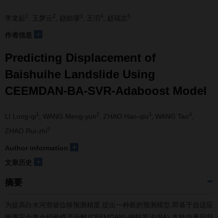
1
2
3
4
5
李龙起
, 王梦云
, 赵皓璆
, 王滔
, 赵瑞志
+
作者信息
Predicting Displacement of
Baishuihe Landslide Using
CEEMDAN-BA-SVR-Adaboost Model
1
2
3
4
LI Long-qi
, WANG Meng-yun
, ZHAO Hao-qiu
, WANG Tao
,
5
ZHAO Rui-zhi
+
Author information
+
文章历史
摘要
为提高白水河滑坡位移预测精度,提出一种新的预测模型,即基于自适应
噪声完全集合经验模态分解(CEEMDAN)-蝙蝠算法(BA)-支持向量回归