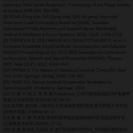
stationary Time Series Analysis[J]. Proceedings of the Royal Society
of London,1998,454: 903-995.
[8] SONG Zong-yun, NIU Dong-xiao, QIU Jin-peng. Improved
Short-term Load Forecasting Based on EEMD, Guassian
Disturbance Firefly Algorithm and Support Vector Machine[J].
Journal of Intelligent & Fuzzy Systems, 2016, 31(3): 1709-1719.
[9] TORRES M E, COLOMINAS M A, SCHLOTTHAUER G,
et al
. A
Complete Ensemble Empirical Mode Decomposition with Adaptive
Noise[C]//Proceedings of the 2011 IEEE International Conference
on Acoustics, Speech and Signal Processing (ICASSP), Prague:
IEEE, May 22-27, 2011: 4144-4147.
[10] VAPNIK V. The Nature of Statistical Learning Theory[M]. New
York, USA: Springer-Verlag, 2000: 138-167.
[11] YANG X S. Nature Inspired Cooperative Strategies for
Optimization[R]. Heidelberg: Springer, 2010.
[12] 王 煜,方 伟,王 亮,等.基于Adaboost_CART模型的动卧列车客座率
预测[J].经营管理,2019,10(34):34-38.
[13] 陈洪凯,唐红梅.三峡库区大型滑坡发育机理[J].重庆师范大学学报
(自然科学版),2009(4):43-47.
[14] 黄 鑫,王 辉,龙海忠.某堆积层滑坡的成因机制分析及稳定性评价
[J].勘查技术科学,2020(4):27-32.
[15] 张 俊,殷坤龙,王佳佳,等.基于时间序列与PSO_SVR耦合模型的白