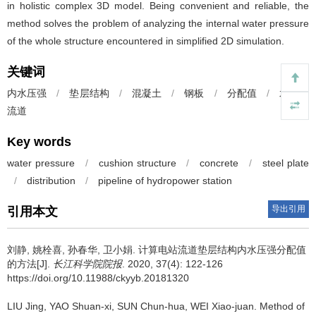
in holistic complex 3D model. Being convenient and reliable, the
method solves the problem of analyzing the internal water pressure
of the whole structure encountered in simplified 2D simulation.
关键词
内水压强
/
垫层结构
/
混凝土
/
钢板
/
分配值
/
水电站
流道
Key words
water pressure
/
cushion structure
/
concrete
/
steel plate
/
distribution
/
pipeline of hydropower station
导出引用
引用本文
刘静, 姚栓喜, 孙春华, 卫小娟.
计算电站流道垫层结构内水压强分配值
的方法[J].
长江科学院院报
. 2020, 37(4): 122-126
https://doi.org/10.11988/ckyyb.20181320
LIU Jing, YAO Shuan-xi, SUN Chun-hua, WEI Xiao-juan.
Method of