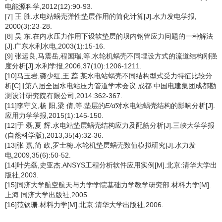
电能源科学,2012(12):90-93.
[7] 王 胜.水电站蜗壳弹性垫层作用的简化计算[J].水力发电学报,
2000(3):23-28.
[8] 吴 东.在内水压力作用下设软垫层的坝内钢管应力问题的一种解法
[J].广东水利水电,2003(1):15-16.
[9] 张运良,马震岳,程国瑞,等.水轮机蜗壳不同埋设方式的流道结构刚强
度分析[J].水利学报,2006,37(10):1206-1211.
[10]马玉岩,龚少红,王 蕊.某水电站蜗壳不同结构型式受力特征比较分
析[C]∥第八届全国水电站压力管道学术会议.成都:中国电建集团成都勘
测设计研究院有限公司,2014:362-367.
[11]李守义,杨 阳,梁 倩,等.垫层的
E/d
对水电站蜗壳结构的影响分析[J].
应用力学学报,2015(1):145-150.
[12]于 磊,夏 辉.水电站垫层蜗壳结构应力及配筋分析[J].三峡大学学报
(自然科学版),2013,35(4):32-36.
[13]张 嘉,简 政,罗士梅.水轮机垫层蜗壳数值模拟研究[J].水力发
电,2009,35(6):50-52.
[14]叶先磊,史亚杰.ANSYS工程分析软件应用实例[M].北京:清华大学出
版社,2003.
[15]同济大学航空航天与力学学院基础力学教学研究部.材料力学[M].
上海:同济大学出版社,2005.
[16]范钦珊.材料力学[M].北京:清华大学出版社,2006.