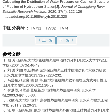
Calculating the Distribution of Water Pressure on Cushion Structure
of Pipeline of Hydropower Station[J].
Journal of Changjiang River
Scientific Research Institute
. 2020, 37(4): 122-126
https://doi.org/10.11988/ckyyb.20181320
中图分类号：
TV731
TV732
TV74
上一篇
下一篇
参考文献
[1] 阳 芳,伍鹤皋.大型水轮机蜗壳结构动静力分析[J].武汉大学学报(工
学版),2004,37(5):46-49.
[2] 刘 波,刘健华,伍鹤皋.充水保压蜗壳三维非线性仿真与承载力研究
[J].水力发电学报,2013,32(2):228-232.
[3] 马震岳,张运良,陈 婧,等.巨型水轮机蜗壳软垫层埋设方式可行性论
证[J].水力发电,2006,32(1):28-32.
[4] 付洪霞,马震岳,董毓新.水电站蜗壳垫层结构研究[J].水利学
报,2003,34(6):85-88.
[5] 宋艳清.大型水电站厂房弹性垫层蜗壳结构研究[J].水利与建筑工程
学报,2011,9(2):20-23.
[6] 江 畅, 伍鹤皋,陈 鹏.水电站垫层蜗壳外围混凝土结构受力分析[J].水