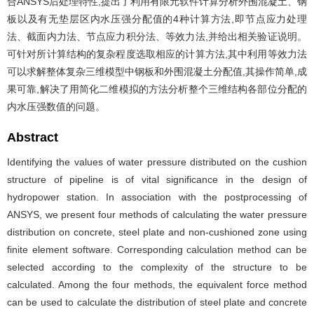
合ANSYS后处理特性,提出了利用有限元软件计算分析外围混凝土、钢
板以及有无垫层区内水压强分配值的4种计算方法,即节点应力处理
法、截面内力法、节点应力积分法、等效力法,并给出相关验证说明。
可针对所计算结构的复杂程度选取相应的计算方法,其中利用等效力法
可以求解整体复杂三维模型中钢板和外围混凝土分配值,其操作简单,成
果可靠,解决了用简化二维模拟的方法分析整个三维结构各部位分配的
内水压强数值的问题。
Abstract
Identifying the values of water pressure distributed on the cushion
structure of pipeline is of vital significance in the design of
hydropower station. In association with the postprocessing of
ANSYS, we present four methods of calculating the water pressure
distribution on concrete, steel plate and non-cushioned zone using
finite element software. Corresponding calculation method can be
selected according to the complexity of the structure to be
calculated. Among the four methods, the equivalent force method
can be used to calculate the distribution of steel plate and concrete