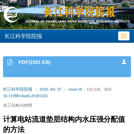
长江科学院院报
Toggl
navig
PDF(3391 KB)
长江科学院院报
››
2020, Vol. 37
››
Issue (4)
: 122-126.
DOI:
10.11988/ckyyb.20181320
水工结构与材料
计算电站流道垫层结构内水压强分配值
的方法