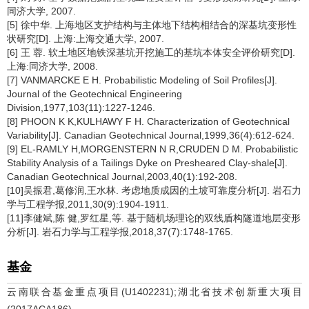
同济大学, 2007.
[5] 徐中华. 上海地区支护结构与主体地下结构相结合的深基坑变形性
状研究[D]. 上海:上海交通大学, 2007.
[6] 王 蓉. 软土地区地铁深基坑开挖施工的基坑本体安全评价研究[D].
上海:同济大学, 2008.
[7] VANMARCKE E H. Probabilistic Modeling of Soil Profiles[J].
Journal of the Geotechnical Engineering
Division,1977,103(11):1227-1246.
[8] PHOON K K,KULHAWY F H. Characterization of Geotechnical
Variability[J]. Canadian Geotechnical Journal,1999,36(4):612-624.
[9] EL-RAMLY H,MORGENSTERN N R,CRUDEN D M. Probabilistic
Stability Analysis of a Tailings Dyke on Presheared Clay-shale[J].
Canadian Geotechnical Journal,2003,40(1):192-208.
[10]吴振君,葛修润,王水林. 考虑地质成因的土坡可靠度分析[J]. 岩石力
学与工程学报,2011,30(9):1904-1911.
[11]李健斌,陈 健,罗红星,等. 基于随机场理论的双线盾构隧道地层变形
分析[J]. 岩石力学与工程学报,2018,37(7):1748-1765.
基金
云南联合基金重点项目(U1402231);湖北省技术创新重大项目