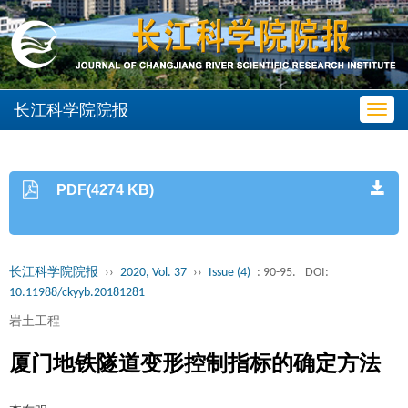
长江科学院院报
Toggl
navig
PDF(4274 KB)
长江科学院院报
››
2020, Vol. 37
››
Issue (4)
: 90-95.
DOI:
10.11988/ckyyb.20181281
岩土工程
厦门地铁隧道变形控制指标的确定方法