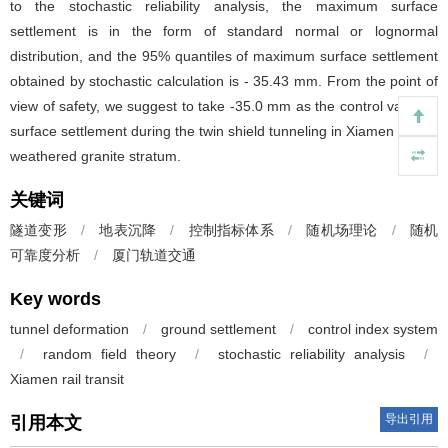
to the stochastic reliability analysis, the maximum surface
settlement is in the form of standard normal or lognormal
distribution, and the 95% quantiles of maximum surface settlement
obtained by stochastic calculation is - 35.43 mm. From the point of
view of safety, we suggest to take -35.0 mm as the control value of
surface settlement during the twin shield tunneling in Xiamen typical
weathered granite stratum.
关键词
隧道变形
/
地表沉降
/
控制指标体系
/
随机场理论
/
随机
可靠度分析
/
厦门轨道交通
Key words
tunnel deformation
/
ground settlement
/
control index system
/
random field theory
/
stochastic reliability analysis
/
Xiamen rail transit
导出引用
引用本文