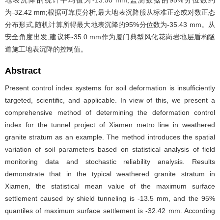
地表沉降的统计平均值为-13.50 mm,监测数据的95%分位数约
为-32.42 mm;根据可靠度分析,最大地表沉降服从标准正态或对数正态
分布形式,随机计算所得最大地表沉降的95%分位数为-35.43 mm。从
安全角度出发,建议将-35.0 mm作为厦门典型风化花岗岩地层盾构隧
道施工地表沉降的控制值。
Abstract
Present control index systems for soil deformation is insufficiently
targeted, scientific, and applicable. In view of this, we present a
comprehensive method of determining the deformation control
index for the tunnel project of Xiamen metro line in weathered
granite stratum as an example. The method introduces the spatial
variation of soil parameters based on statistical analysis of field
monitoring data and stochastic reliability analysis. Results
demonstrate that in the typical weathered granite stratum in
Xiamen, the statistical mean value of the maximum surface
settlement caused by shield tunneling is -13.5 mm, and the 95%
quantiles of maximum surface settlement is -32.42 mm. According