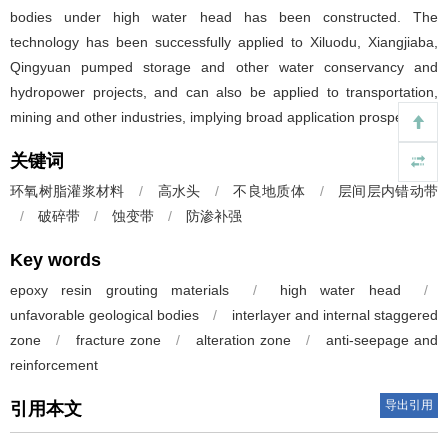
bodies under high water head has been constructed. The
technology has been successfully applied to Xiluodu, Xiangjiaba,
Qingyuan pumped storage and other water conservancy and
hydropower projects, and can also be applied to transportation,
mining and other industries, implying broad application prospects.
关键词
环氧树脂灌浆材料
/
高水头
/
不良地质体
/
层间层内错动带
/
破碎带
/
蚀变带
/
防渗补强
Key words
epoxy resin grouting materials
/
high water head
/
unfavorable geological bodies
/
interlayer and internal staggered
zone
/
fracture zone
/
alteration zone
/
anti-seepage and
reinforcement
导出引用
引用本文