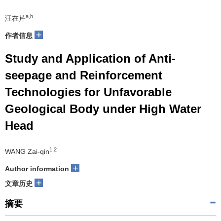
a,b
汪在芹
+
作者信息
Study and Application of Anti-
seepage and Reinforcement
Technologies for Unfavorable
Geological Body under High Water
Head
1,2
WANG Zai-qin
+
Author information
+
文章历史
摘要