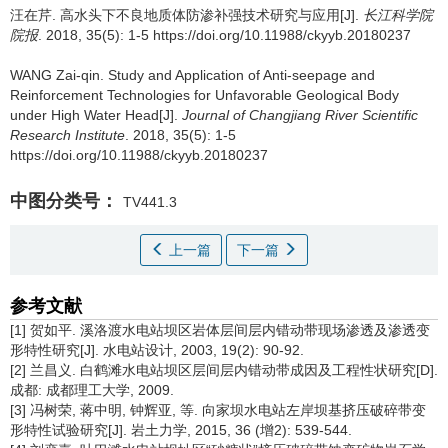
汪在芹.
高水头下不良地质体防渗补强技术研究与应用[J].
长江科学院
院报
. 2018, 35(5): 1-5 https://doi.org/10.11988/ckyyb.20180237
WANG Zai-qin.
Study and Application of Anti-seepage and
Reinforcement Technologies for Unfavorable Geological Body
under High Water Head[J].
Journal of Changjiang River Scientific
Research Institute
. 2018, 35(5): 1-5
https://doi.org/10.11988/ckyyb.20180237
中图分类号：
TV441.3
上一篇
下一篇
参考文献
[1] 贺如平. 溪洛渡水电站坝区岩体层间层内错动带现场渗透及渗透变
形特性研究[J]. 水电站设计, 2003, 19(2): 90-92.
[2] 兰昌义. 白鹤滩水电站坝区层间层内错动带成因及工程性状研究[D].
成都: 成都理工大学, 2009.
[3] 冯树荣, 蒋中明, 钟辉亚, 等. 向家坝水电站左岸坝基挤压破碎带变
形特性试验研究[J]. 岩土力学, 2015, 36 (增2): 539-544.