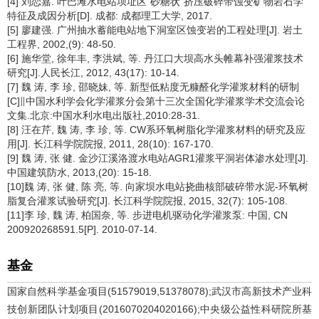
[4] 刘恋嘉. 叶巴滩水电站坝址区“砂糖状”挤压破碎带蚀变矿物岩石学
特征及成因分析[D]. 成都: 成都理工大学, 2017.
[5] 廖建强. 广州抽水蓄能电站地下洞室区蚀变岩的工程处理[J]. 岩土
工程界, 2002,(9): 48-50.
[6] 施华堂, 徐年丰, 李洪斌, 等. 丹江口大坝高水头帷幕补强灌浆技术
研究[J].人民长江, 2012, 43(17): 10-14.
[7] 魏 涛, 李 珍, 邵晓妹, 等. 新型低粘度无糠醛化学灌浆材料的研制
[C]∥中国水利学会化学灌浆分会第十三次全国化学灌浆学术交流会论
文集.北京:中国水利水电出版社,2010:28-31.
[8] 汪在芹, 魏 涛, 李 珍, 等. CW系环氧树脂化学灌浆材料的研究及应
用[J]. 长江科学院院报, 2011, 28(10): 167-170.
[9] 魏 涛, 张 健. 金沙江溪洛渡水电站AGR1灌浆平洞岩体渗水处理[J].
中国建筑防水, 2013,(20): 15-18.
[10]魏 涛, 张 健, 陈 亮, 等. 向家坝水电站挠曲核部破碎带水泥-环氧树
脂复合灌浆试验研究[J]. 长江科学院院报, 2015, 32(7): 105-108.
[11]李 珍, 魏 涛, 柏国奈, 等. 步进电机驱动化学灌浆泵: 中国, CN
200920268591.5[P]. 2010-07-14.
基金
国家自然科学基金项目(51579019,51378078);武汉市高新技术产业科
技创新团队计划项目(2016070204020166);中央级公益性科研院所基