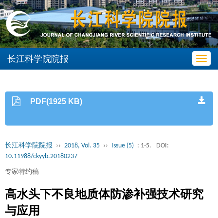
长江科学院院报
Toggl
navig
PDF(1925 KB)
长江科学院院报
››
2018, Vol. 35
››
Issue (5)
: 1-5.
DOI:
10.11988/ckyyb.20180237
专家特约稿
高水头下不良地质体防渗补强技术研究
与应用