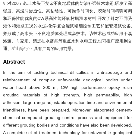
针对200 m以上水头下复杂不良地质体的防渗补强技术难题,研发了高
强度、高浸润渗透性、高粘结性、可操作时间长、胶凝时间精确可调
和环保性能优良的CW系高性能环氧树脂灌浆材料,开发了针对不同受
灌体和灌浆工况的水泥-化学复合灌浆精细控制工艺和配套灌浆设备,
并形成了高水头下不良地质体处理成套技术。该技术已成功应用于溪
洛渡、向家坝、清远抽水蓄能等重点水利水电工程,也可推广应用到交
通、矿山等行业,具有广阔的应用前景。
Abstract
In the aim of tackling technical difficulties in anti-seepage and
reinforcement of complex unfavorable geological bodies under
water head above 200 m, CW high performance epoxy resin
grouting materials of high strength, high permeability, high
adhesion, large-range adjustable operation time and environmental
friendliness, have been prepared. Moreover, elaborated cement-
chemical compound grouting control process and equipment for
different grouting bodies and conditions have also been developed.
A complete set of treatment technology for unfavorable geological