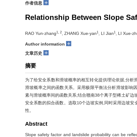
+
作者信息
Relationship Between Slope Saf
1, 2
1
1
RAO Yun-zhang
, ZHANG Xue-yan
, LI Jian
, LI Xue-z
+
Author information
+
文章历史
摘要
为了给安全系数和滑坡概率的相互转化提供理论依据,分析
滑坡概率之间的函数关系。采用极限平衡法分析滑坡影响因
素与滑坡概率间的函数关系;结合赣南38个离子型稀土矿边坡
安全系数的拟合函数。选取10个边坡实例,同时采用边坡安
性。
Abstract
Slope safety factor and landslide probability can be reflecte