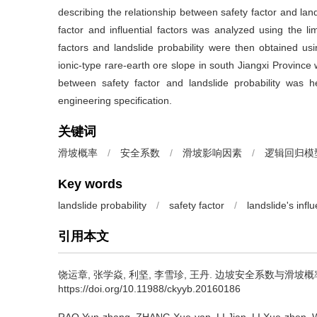
describing the relationship between safety factor and lan
factor and influential factors was analyzed using the li
factors and landslide probability were then obtained usi
ionic-type rare-earth ore slope in south Jiangxi Province
between safety factor and landslide probability was h
engineering specification.
关键词
滑坡概率
/
安全系数
/
滑坡影响因素
/
逻辑回归模
Key words
landslide probability
/
safety factor
/
landslide's influ
引用本文
饶运章, 张学焱, 利坚, 李雪珍, 王丹.
边坡安全系数与滑坡概率
https://doi.org/10.11988/ckyyb.20160186