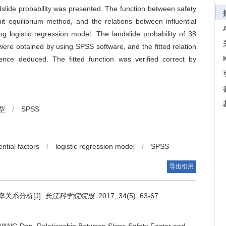
dslide probability was presented. The function between safety
mit equilibrium method, and the relations between influential
ng logistic regression model. The landslide probability of 38
 were obtained by using SPSS software, and the fitted relation
ence deduced. The fitted function was verified correct by
型
/
SPSS
ential factors
/
logistic regression model
/
SPSS
导出引用
关系分析[J].
长江科学院院报
. 2017, 34(5): 63-67