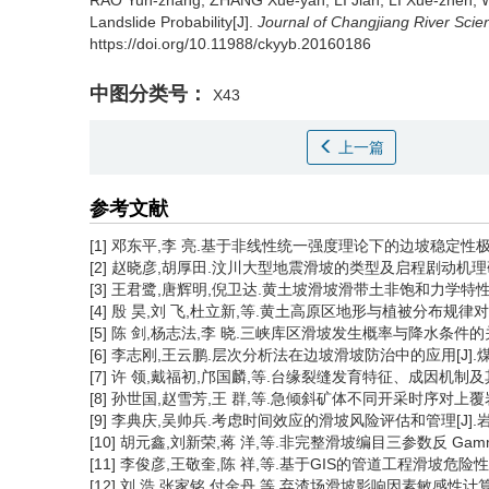
RAO Yun-zhang, ZHANG Xue-yan, LI Jian, LI Xue-zhen
Landslide Probability[J].
Journal of Changjiang River Scient
https://doi.org/10.11988/ckyyb.20160186
中图分类号：
X43
上一篇
参考文献
[1] 邓东平,李 亮.基于非线性统一强度理论下的边坡稳定性极限平衡分析
[2] 赵晓彦,胡厚田.汶川大型地震滑坡的类型及启程剧动机理研究[J].
[3] 王君鹭,唐辉明,倪卫达.黄土坡滑坡滑带土非饱和力学特性试验研究[
[4] 殷 昊,刘 飞,杜立新,等.黄土高原区地形与植被分布规律对滑坡发生
[5] 陈 剑,杨志法,李 晓.三峡库区滑坡发生概率与降水条件的关系[J]
[6] 李志刚,王云鹏.层次分析法在边坡滑坡防治中的应用[J].煤炭工程,
[7] 许 领,戴福初,邝国麟,等.台缘裂缝发育特征、成因机制及其对黄土
[8] 孙世国,赵雪芳,王 群,等.急倾斜矿体不同开采时序对上覆岩体变形
[9] 李典庆,吴帅兵.考虑时间效应的滑坡风险评估和管理[J].岩土力学, 
[10] 胡元鑫,刘新荣,蒋 洋,等.非完整滑坡编目三参数反 Gamma 概
[11] 李俊彦,王敬奎,陈 祥,等.基于GIS的管道工程滑坡危险性区划研
[12] 刘 浩,张家铭,付金丹,等.弃渣场滑坡影响因素敏感性计算分析[J