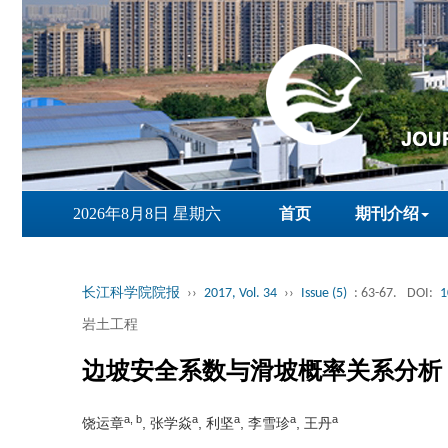
2026年8月8日 星期六
首页
期刊介绍
长江科学院院报
››
2017, Vol. 34
››
Issue (5)
: 63-67.
DOI:
1
岩土工程
边坡安全系数与滑坡概率关系分析
a, b
a
a
a
a
饶运章
, 张学焱
, 利坚
, 李雪珍
, 王丹